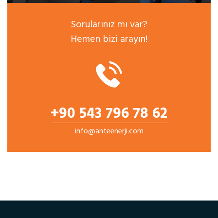
Sorularınız mı var?
Hemen bizi arayın!
+90 543 796 78 62
info@anteenerji.com